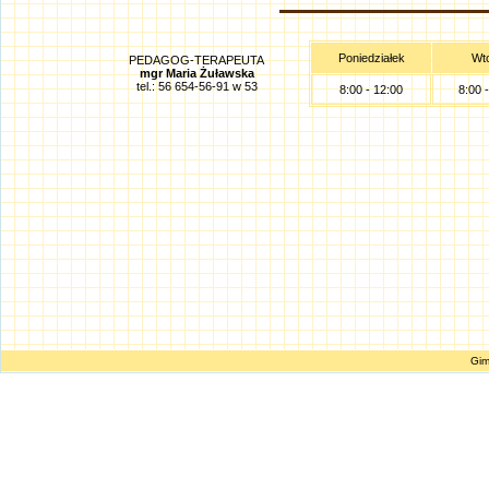
Poniedziałek
Wt
PEDAGOG-TERAPEUTA
mgr Maria Żuławska
tel.: 56 654-56-91 w 53
8:00 - 12:00
8:00 
Gim